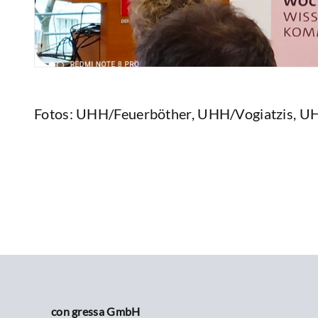
Fotos: UHH/Feuerböther, UHH/Vogiatzis, U
con gressa GmbH